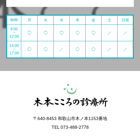
時間
月
火
水
木
金
土
日祝
9:00
~
◯
◯
◯
◯
◯
／
／
12:00
14:00
~
◯
◯
／
◯
◯
／
／
17:00
〒640-8453 和歌山市木ノ本1153番地
TEL 073-488-2778