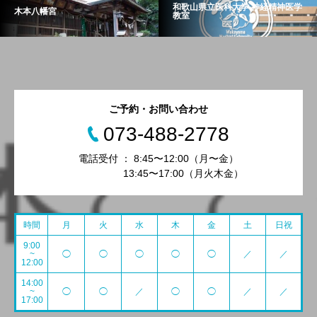
和歌山県立医科大学 神経精神医学
木本八幡宮
教室
ご予約・お問い合わせ
073-488-2778
電話受付 ： 8:45〜12:00（月〜金）
13:45〜17:00（月火木金）
時間
月
火
水
木
金
土
日祝
9:00
~
◯
◯
◯
◯
◯
／
／
12:00
14:00
~
◯
◯
／
◯
◯
／
／
17:00