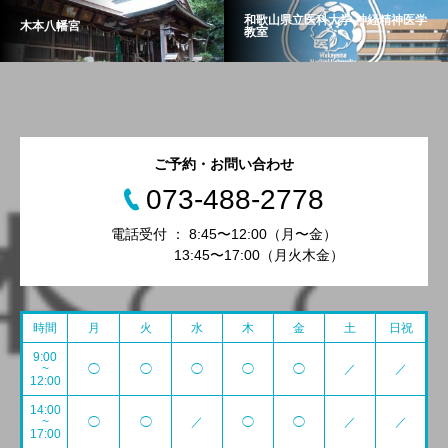
和歌山県立医科大学 神経精神医学
木本八幡宮
教室
ご予約・お問い合わせ
073-488-2778
電話受付 ： 8:45〜12:00（月〜金）
13:45〜17:00（月火木金）
時間
月
火
水
木
金
土
日祝
9:00
~
◯
◯
◯
◯
◯
／
／
12:00
14:00
~
◯
◯
／
◯
◯
／
／
17:00